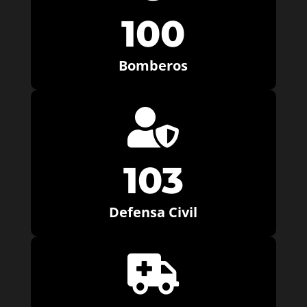
100
Bomberos

103
Defensa Civil
