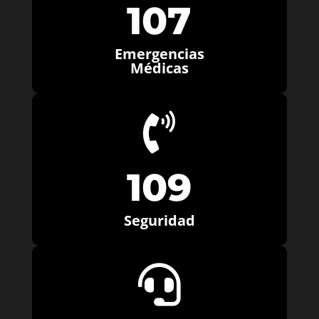
107
Emergencias
Médicas

109
Seguridad
