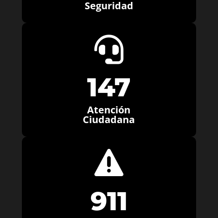
Seguridad

147
Atención
Ciudadana

911