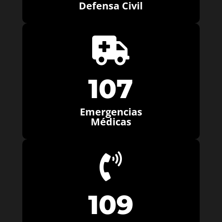
Defensa Civil

107
Emergencias
Médicas

109