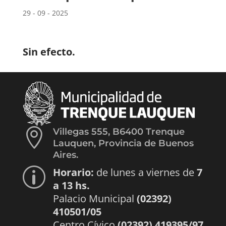
29 - 09 - 2025
Sin efecto.

Villegas 555, B6400 Trenque
Lauquen, Provincia de Buenos
Aires.
Horario:
de lunes a viernes de
7
p
a 13 hs.
Palacio Municipal
(02392)
410501/05
Centro Cívico
(02392) 419395/97