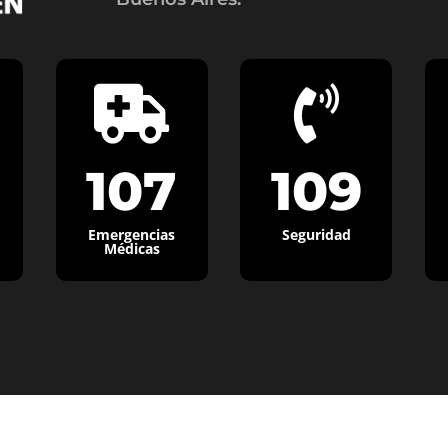


107
109
Emergencias
Seguridad
Médicas