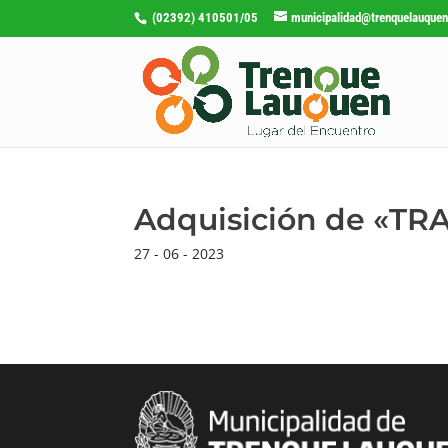
(02392) 410501/05
municipalidad@trenquelauquen
Adquisición de «T
27 - 06 - 2023