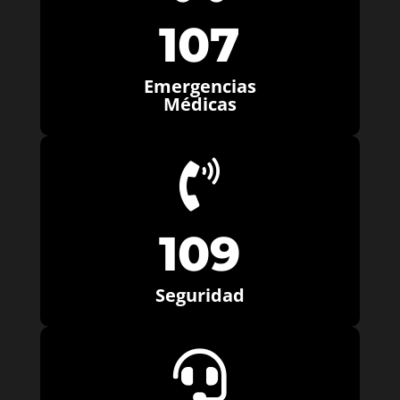
107
Emergencias
Médicas

109
Seguridad
