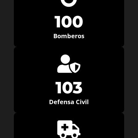
100
Bomberos

103
Defensa Civil
