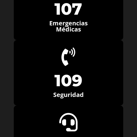
107
Emergencias
Médicas

109
Seguridad
