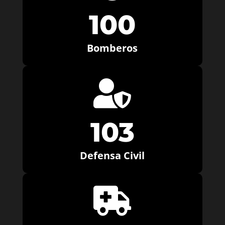
100
Bomberos

103
Defensa Civil
