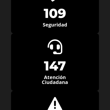
109
Seguridad

147
Atención
Ciudadana
