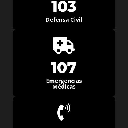
103
Defensa Civil

107
Emergencias
Médicas
