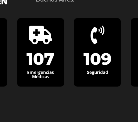


107
109
Emergencias
Seguridad
Médicas