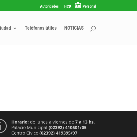
Autoridades
HCD
Personal
iudad
Teléfonos útiles
NOTICIAS
Horario:
de lunes a viernes de
7 a 13 hs.
p
Palacio Municipal
(02392) 410501/05
Centro Cívico
(02392) 419395/97