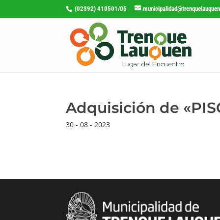
(02392) 410501/05
municipalidad@trenquelauquen
Adquisición de «P
30 - 08 - 2023