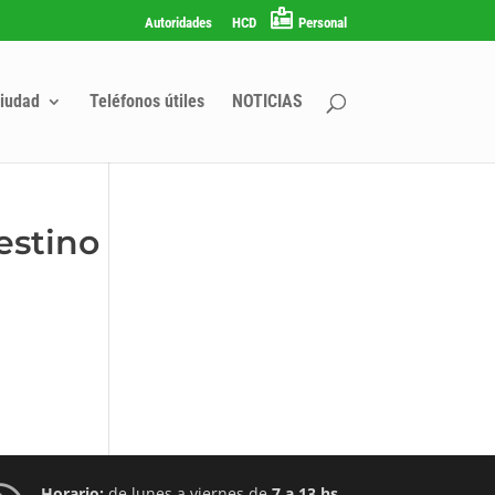
Autoridades
HCD
Personal
iudad
Teléfonos útiles
NOTICIAS
estino
Horario:
de lunes a viernes de
7 a 13 hs.