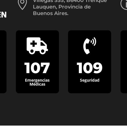

Villegas 555, B6400 Trenque
Lauquen, Provincia de
Buenos Aires.


107
109
Emergencias
Seguridad
Médicas