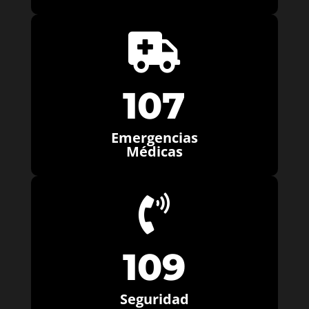

107
Emergencias
Médicas

109
Seguridad