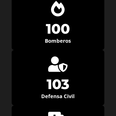

100
Bomberos

103
Defensa Civil