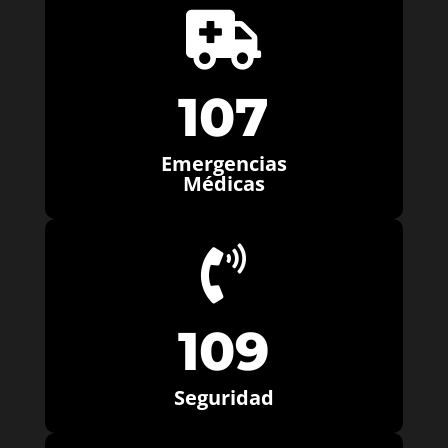

107
Emergencias
Médicas

109
Seguridad