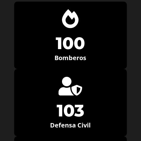

100
Bomberos

103
Defensa Civil