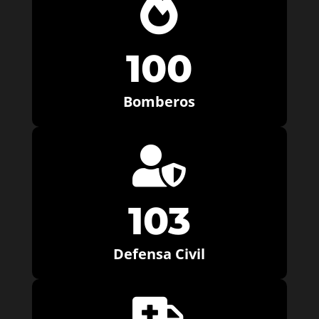

100
Bomberos

103
Defensa Civil
