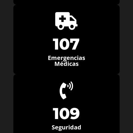

107
Emergencias
Médicas

109
Seguridad