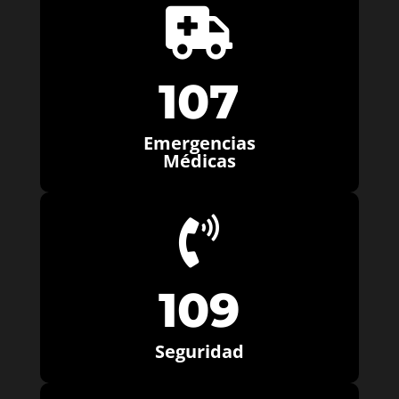

107
Emergencias
Médicas

109
Seguridad