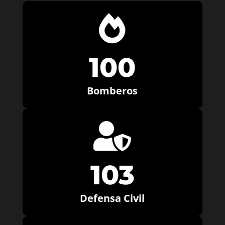

100
Bomberos

103
Defensa Civil