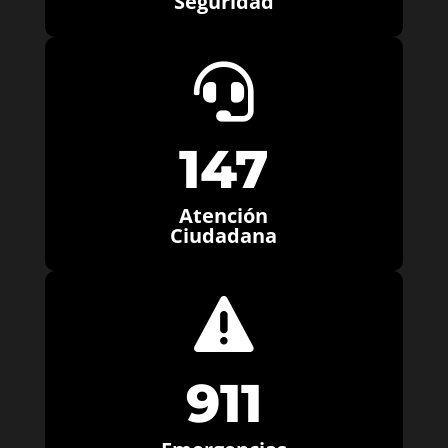
Seguridad

147
Atención
Ciudadana

911