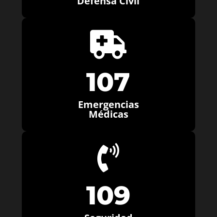
Defensa Civil

107
Emergencias
Médicas

109