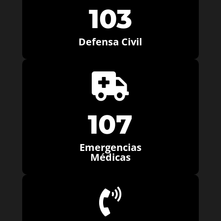
103
Defensa Civil

107
Emergencias
Médicas
