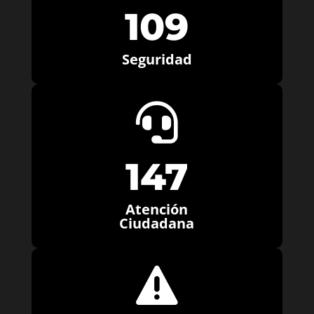
109
Seguridad

147
Atención
Ciudadana
