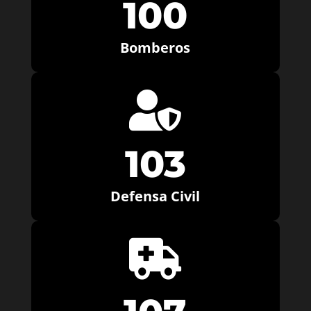
100
Bomberos

103
Defensa Civil
