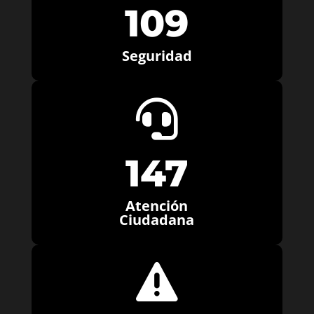
109
Seguridad

147
Atención
Ciudadana
