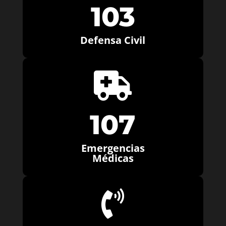
103
Defensa Civil

107
Emergencias
Médicas
