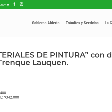
.gov.ar
Gobierno Abierto
Trámites y Servicios
La C
TERIALES DE PINTURA” con d
 Trenque Lauquen.
.400
L: $342.000