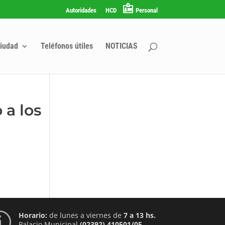
Autoridades
HCD
Personal
iudad
Teléfonos útiles
NOTICIAS
 a los
Horario:
de lunes a viernes de
7 a 13 hs.
p
Palacio Municipal
(02392) 410501/05