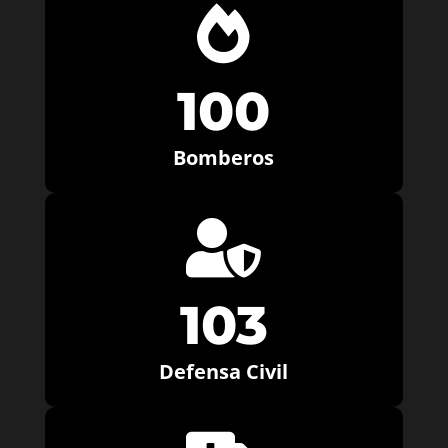

100
Bomberos

103
Defensa Civil