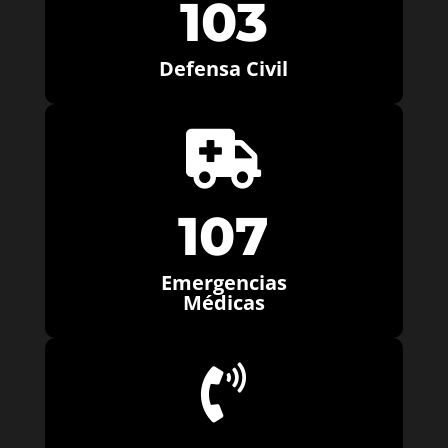
103
Defensa Civil

107
Emergencias
Médicas
