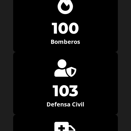

100
Bomberos

103
Defensa Civil
