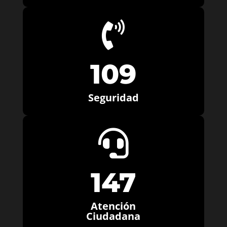

109
Seguridad

147
Atención
Ciudadana