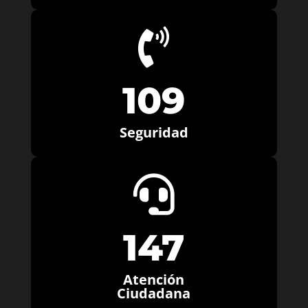

109
Seguridad

147
Atención
Ciudadana