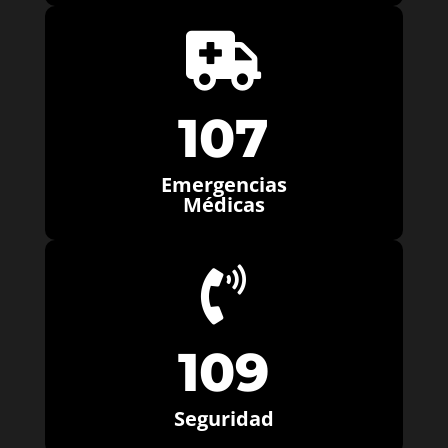

107
Emergencias
Médicas

109
Seguridad