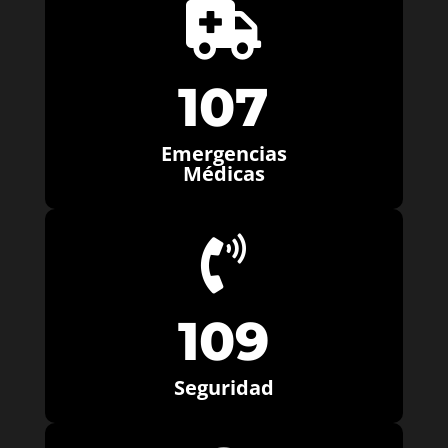

107
Emergencias
Médicas

109
Seguridad