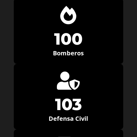

100
Bomberos

103
Defensa Civil