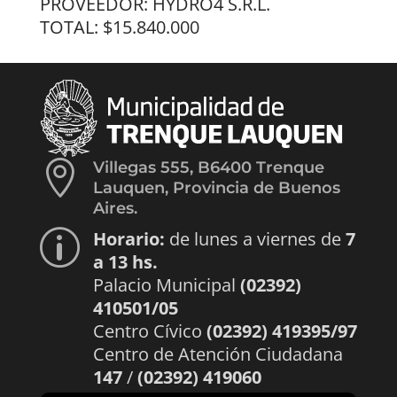
PROVEEDOR: HYDRO4 S.R.L.
TOTAL: $15.840.000

Villegas 555, B6400 Trenque
Lauquen, Provincia de Buenos
Aires.
Horario:
de lunes a viernes de
7
p
a 13 hs.
Palacio Municipal
(02392)
410501/05
Centro Cívico
(02392) 419395/97
Centro de Atención Ciudadana
147
/
(02392) 419060