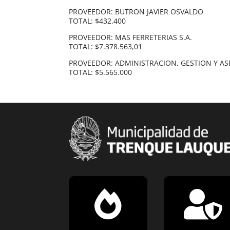
PROVEEDOR: BUTRON JAVIER OSVALDO
TOTAL: $432.400
PROVEEDOR: MAS FERRETERIAS S.A.
TOTAL: $7.378.563,01
PROVEEDOR: ADMINISTRACION, GESTION Y A
TOTAL: $5.565.000

