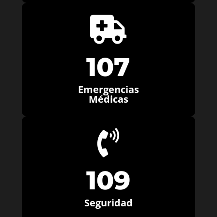

107
Emergencias
Médicas

109
Seguridad