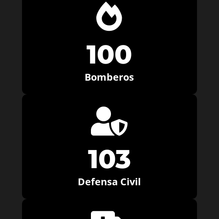

100
Bomberos

103
Defensa Civil