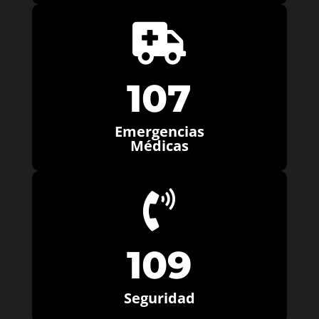

107
Emergencias
Médicas

109
Seguridad