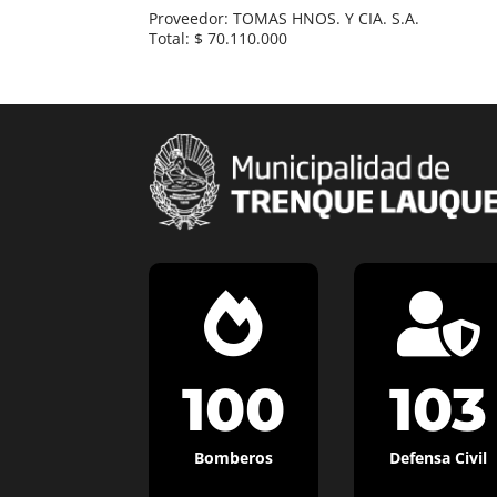
Proveedor: TOMAS HNOS. Y CIA. S.A.
Total: $ 70.110.000


100
103
Bomberos
Defensa Civil