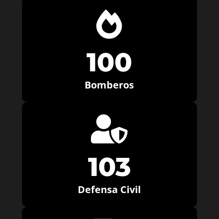

100
Bomberos

103
Defensa Civil