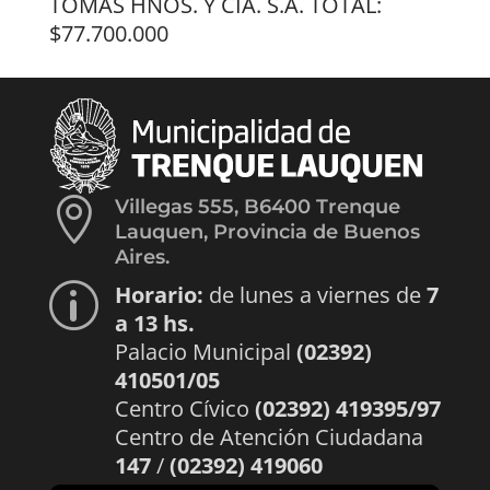
TOMAS HNOS. Y CIA. S.A. TOTAL:
$77.700.000

Villegas 555, B6400 Trenque
Lauquen, Provincia de Buenos
Aires.
Horario:
de lunes a viernes de
7
p
a 13 hs.
Palacio Municipal
(02392)
410501/05
Centro Cívico
(02392) 419395/97
Centro de Atención Ciudadana
147
/
(02392) 419060