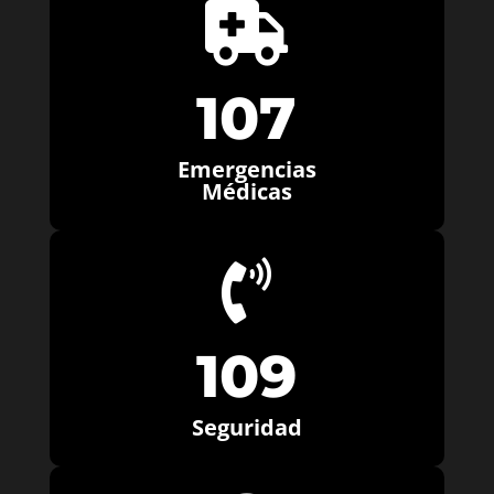

107
Emergencias
Médicas

109
Seguridad