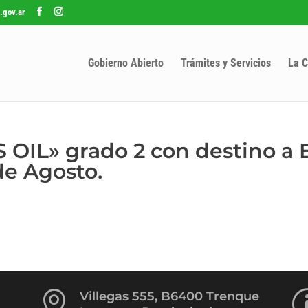
.gov.ar
Gobierno Abierto
Trámites y Servicios
La C
S OIL» grado 2 con destino a 
de Agosto.

Villegas 555, B6400 Trenque