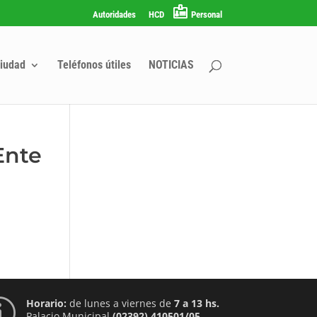
Autoridades
HCD
Personal
iudad
Teléfonos útiles
NOTICIAS
Ente
Horario:
de lunes a viernes de
7 a 13 hs.
p
Palacio Municipal
(02392) 410501/05