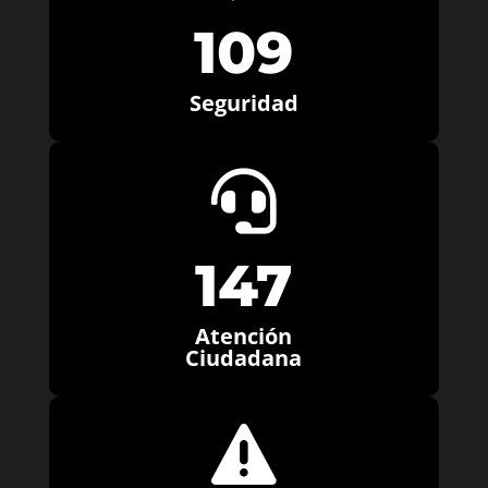
109
Seguridad

147
Atención
Ciudadana
