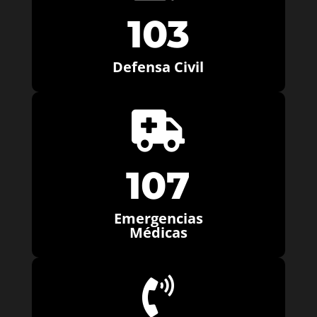
103
Defensa Civil

107
Emergencias
Médicas
