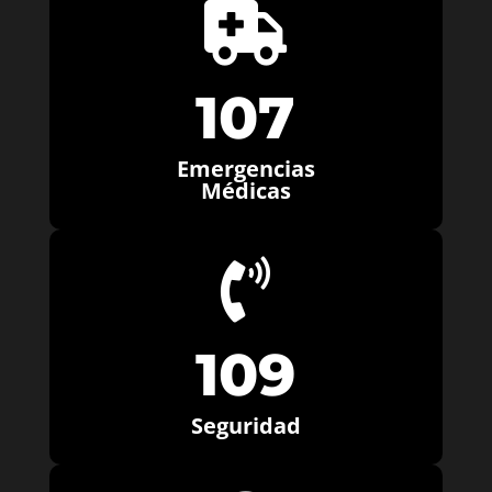

107
Emergencias
Médicas

109
Seguridad