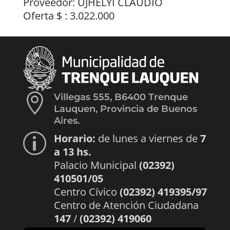
Proveedor: UJHELYI CLAUDIO
Oferta $ : 3.022.000

Villegas 555, B6400 Trenque
Lauquen, Provincia de Buenos
Aires.
Horario:
de lunes a viernes de
7
p
a 13 hs.
Palacio Municipal
(02392)
410501/05
Centro Cívico
(02392) 419395/97
Centro de Atención Ciudadana
147
/
(02392) 419060