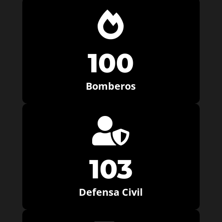

100
Bomberos

103
Defensa Civil