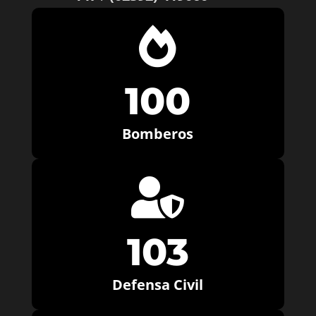

100
Bomberos

103
Defensa Civil