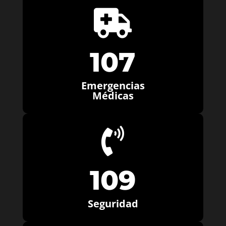

107
Emergencias
Médicas

109
Seguridad