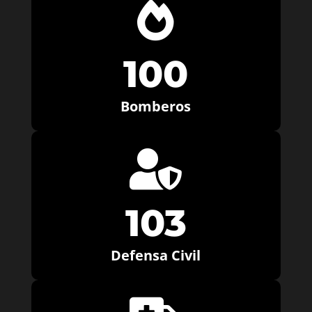

100
Bomberos

103
Defensa Civil