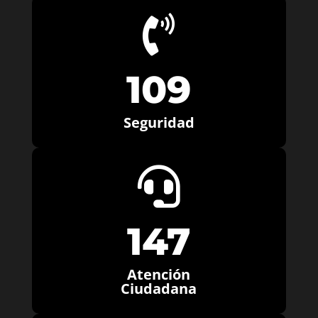

109
Seguridad

147
Atención
Ciudadana