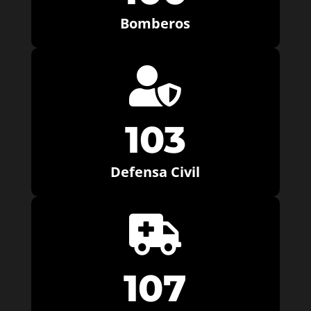
Bomberos

103
Defensa Civil

107