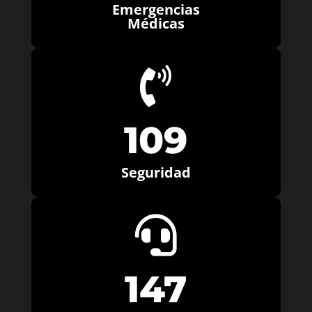
Emergencias
Médicas

109
Seguridad

147