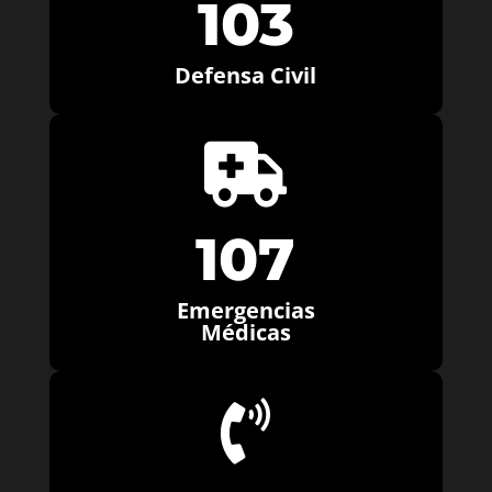
103
Defensa Civil

107
Emergencias
Médicas
