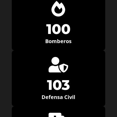

100
Bomberos

103
Defensa Civil