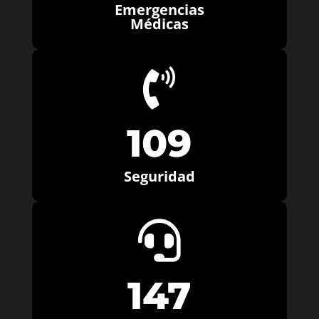
Emergencias
Médicas

109
Seguridad

147