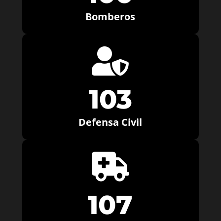
Bomberos

103
Defensa Civil

107