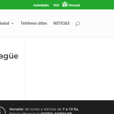
Autoridades
HCD
Personal
iudad
Teléfonos útiles
NOTICIAS
sagüe
Horario:
de lunes a viernes de
7 a 13 hs.
p
Palacio Municipal
(02392) 410501/05