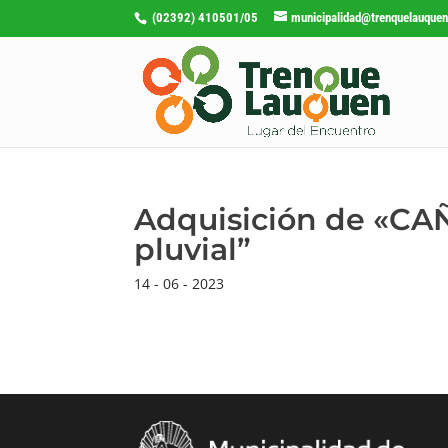
(02392) 410501/05
municipalidad@trenquelauquen
Adquisición de «C
pluvial”
14 - 06 - 2023