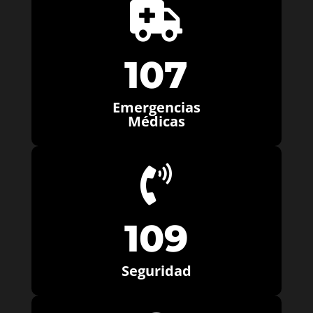

107
Emergencias
Médicas

109
Seguridad