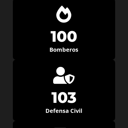

100
Bomberos

103
Defensa Civil