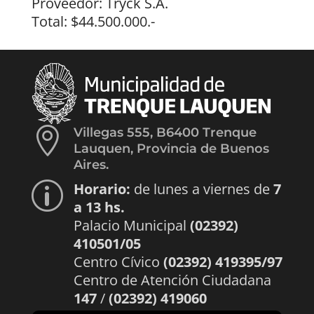
Proveedor: Tryck S.A.
Total: $44.500.000.-

Villegas 555, B6400 Trenque
Lauquen, Provincia de Buenos
Aires.
Horario:
de lunes a viernes de
7
p
a 13 hs.
Palacio Municipal
(02392)
410501/05
Centro Cívico
(02392) 419395/97
Centro de Atención Ciudadana
147
/
(02392) 419060