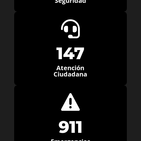
Seguridad

147
Atención
Ciudadana

911