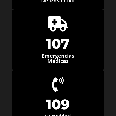
Defensa Civil

107
Emergencias
Médicas

109