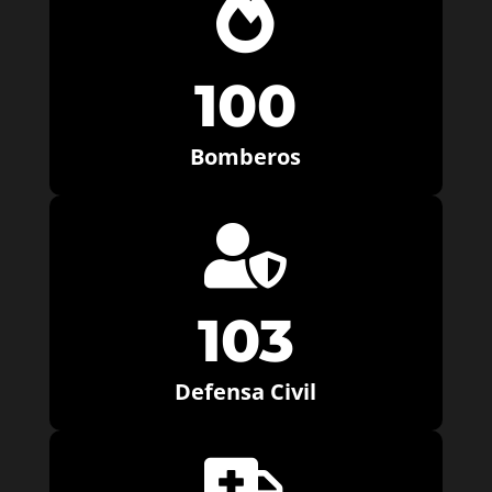

100
Bomberos

103
Defensa Civil
