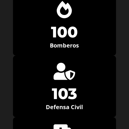

100
Bomberos

103
Defensa Civil