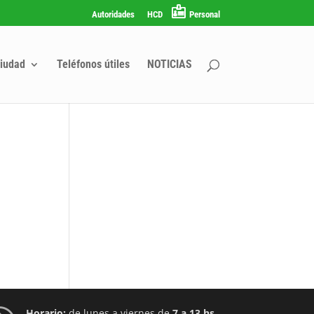
Autoridades
HCD
Personal
iudad
Teléfonos útiles
NOTICIAS
Horario:
de lunes a viernes de
7 a 13 hs.