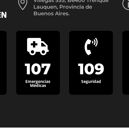

Villegas 555, B6400 Trenque
Lauquen, Provincia de
Buenos Aires.


107
109
Emergencias
Seguridad
Médicas